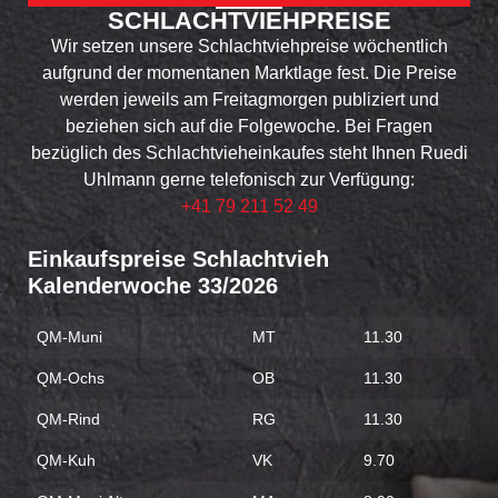
SCHLACHT­VIEH­PREISE
Wir setzen unsere Schlachtviehpreise wöchentlich
aufgrund der momentanen Marktlage fest. Die Preise
werden jeweils am Freitagmorgen publiziert und
beziehen sich auf die Folgewoche. Bei Fragen
bezüglich des Schlachtvieheinkaufes steht Ihnen Ruedi
Uhlmann gerne telefonisch zur Verfügung:
+41 79 211 52 49
33/2026
QM-Muni
MT
11.30
QM-Ochs
OB
11.30
QM-Rind
RG
11.30
QM-Kuh
VK
9.70