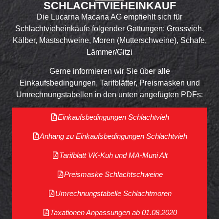
SCHLACHT­VIEH­EINKAUF
Die Lucarna Macana AG empfiehlt sich für
Schlachtvieheinkäufe folgender Gattungen: Grossvieh,
Kälber, Mastschweine, Moren (Mutterschweine), Schafe,
Lämmer/Gitzi
Gerne informieren wir Sie über alle
Einkaufsbedingungen, Tarifblätter, Preismasken und
Umrechnungstabellen in den unten angefügten PDFs:
Einkaufs­bedingungen Schlacht­vieh
Anhang zu Einkaufs­bedingungen Schlacht­vieh
Tarif­blatt VK-Kuh und MA-Muni Alt
Preis­maske Schlacht­schweine
Umrechnungs­tabelle Schlacht­moren
Taxationen Anpassungen ab 01.08.2020