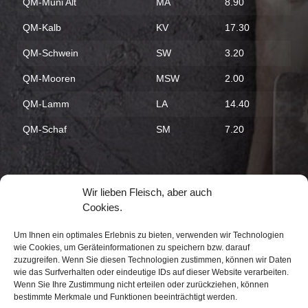
QM-Muni Alt
MA
8.90
QM-Kalb
KV
17.30
QM-Schwein
SW
3.20
QM-Mooren
MSW
2.00
QM-Lamm
LA
14.40
QM-Schaf
SM
7.20
Wir lieben Fleisch, aber auch
Cookies.
Um Ihnen ein optimales Erlebnis zu bieten, verwenden wir Technologien
Kontakt
wie Cookies, um Geräteinformationen zu speichern bzw. darauf
Sitemap
Lucarna Macana AG
zuzugreifen. Wenn Sie diesen Technologien zustimmen, können wir Daten
wie das Surfverhalten oder eindeutige IDs auf dieser Website verarbeiten.
Wildbachstrasse 20
Impressum
Wenn Sie Ihre Zustimmung nicht erteilen oder zurückziehen, können
CH-8340 Hinwil
bestimmte Merkmale und Funktionen beeinträchtigt werden.
Datenschutz